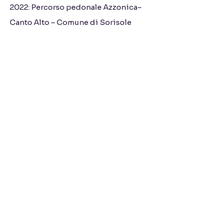
2022: Percorso pedonale Azzonica–
Canto Alto – Comune di Sorisole
2022: Sistemazione versanti Val di
Pù – Comune di Capovalle
2022: Manutenzione viabilità agro-
silvo-pastorale – vari comuni
2022: Crescita turistica e
valorizzazione territoriale – Comune
di Capovalle
2022: Riqualificazione aree esterne
miniere – Comune di Dossena
2021: Riqualificazione naturalistica
laghetto di Giussano – Comune di
Giussano