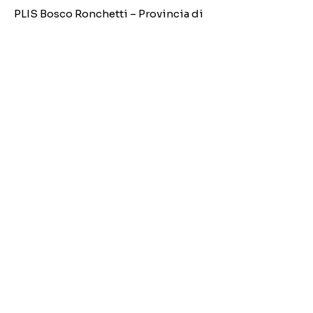
PLIS Bosco Ronchetti – Provincia di
Cremona
Pianificazione Antincendio
Boschivo (AIB)
2024: Piano Antincendio Boschivo
della Comunità Montana Triangolo
Lariano
2024: Piano Antincendio Boschivo
della Comunità Montana Valle
Imagna
2023: Piano Antincendio Boschivo
del Parco Adda Sud
2023: Piano Antincendio Boschivo